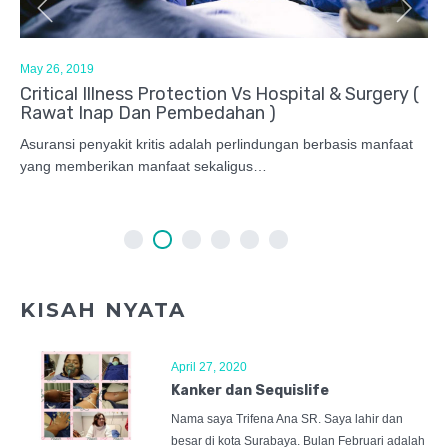
May 21, 2019
tection Vs Hospital & Surgery (
Membuat Pendidikan An
embedahan )
dengan Asuransi Pendid
 adalah perlindungan berbasis manfaat
Pendidikan anak adalah kebutu
at sekaligus…
selain kesehatannya.
KISAH NYATA
April 27, 2020
Kanker dan Sequislife
Nama saya Trifena Ana SR. Saya lahir dan
besar di kota Surabaya. Bulan Februari adalah