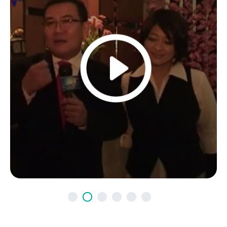
AGEN UTAMA
LENY MARIA, SE
Sebelum bergabung di Sequisl
Life), Saya seorang Ibu rumah
pernah bekerja.