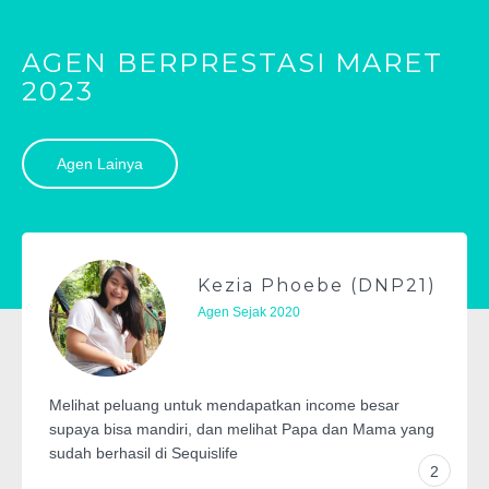
AGEN BERPRESTASI MARET
2023
Agen Lainya
zia Phoebe (DNP21)
Tan
 Sejak 2020
Agen s
endapatkan income besar
 melihat Papa dan Mama yang
Bergabung karena ingin m
e
bisa sukses di Sequislife