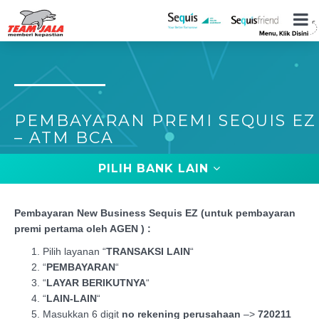
PEMBAYARAN PREMI SEQUIS EZ
– ATM BCA
PILIH BANK LAIN
Pembayaran New Business Sequis EZ (untuk pembayaran
premi pertama oleh AGEN ) :
Pilih layanan “
TRANSAKSI LAIN
“
“
PEMBAYARAN
“
“
LAYAR BERIKUTNYA
“
“
LAIN-LAIN
“
Masukkan 6 digit
no rekening perusahaan
–>
720211